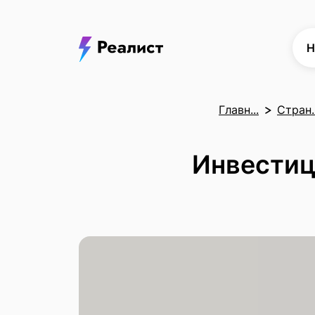
Н
Главн...
Стран..
Инвестици