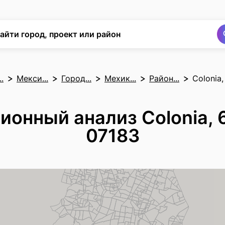
Поиск
Поиск
айти город, проект или район
.
Мекси...
Город...
Мехик...
Район...
Colonia,
онный анализ Colonia, 6
07183