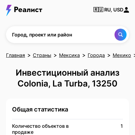
Найти
🇷🇺
RU, USD
город,
проект
или
район
Город, проект или район
Главная
Страны
Мексика
Города
Мехико
Инвестиционный анализ
Colonia, La Turba, 13250
Общая статистика
Количество объектов в
1
продаже