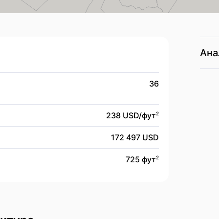
Ана
36
238 USD/
фут
2
172 497 USD
725 фут
2