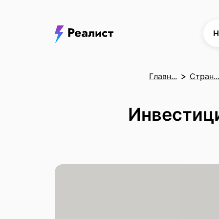
Н
Главн...
Стран..
Инвестици