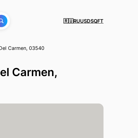
RU
USD
SQFT
🇷🇺
 Del Carmen, 03540
el Carmen,