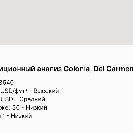
ционный анализ Colonia, Del Carmen
03540
2
 USD/
фут
- Высокий
 USD
- Средний
аже:
36
- Низкий
2
т
- Низкий