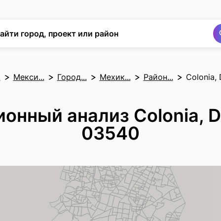
Поиск
Поиск
айти город, проект или район
.
Мекси...
Город...
Мехик...
Район...
Colonia,
онный анализ Colonia, D
03540