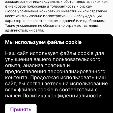
зависимости от индивидуальных обстоятельств, таких как
финансовое положение и толерантность к рискам.
Любое упоминание конкретных инвестиций или стратегий
носит исключительно иллюстративный и обсуждающий
характер и не является рекомендацией или одобрением.
Такие упоминания не обязательно отражают взгляды
администрации сайта.
Мы настоятельно рекомендуем проконсультироваться с
финансовым консультантом или юристом перед
Мы используем файлы cookie
принятием инвестиционных решений. Вы несете полную
ответственность за свои инвестиционные действия и
Наш сайт использует файлы cookie для
связанные с ними риски.
улучшения вашего пользовательского
Используя этот сайт, вы соглашаетесь с тем, что
администрация сайта не несет ответственности за любые
опыта, анализа трафика и
прямые или косвенные убытки или повреждения,
предоставления персонализированного
возникающие в результате использования информации,
контента. Продолжая использовать наш
предоставленной на сайте.
сайт, вы соглашаетесь на использование
Пожалуйста, проявляйте осторожность и внимательность
при принятии инвестиционных решений.
всех файлов cookie в соответствии с
нашей
Политика конфиденциальности
Условия использования
Принять
Связаться через WhatsApp