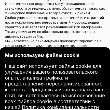
Инвестиционные результаты могут варьироваться в
зависимости от индивидуальных обстоятельств, таких как
финансовое положение и толерантность к рискам.
Любое упоминание конкретных инвестиций или стратегий
носит исключительно иллюстративный и обсуждающий
характер и не является рекомендацией или одобрением.
Такие упоминания не обязательно отражают взгляды
администрации сайта.
Мы настоятельно рекомендуем проконсультироваться с
финансовым консультантом или юристом перед
принятием инвестиционных решений. Вы несете полную
Мы используем файлы cookie
ответственность за свои инвестиционные действия и
связанные с ними риски.
Используя этот сайт, вы соглашаетесь с тем, что
Наш сайт использует файлы cookie для
администрация сайта не несет ответственности за любые
улучшения вашего пользовательского
прямые или косвенные убытки или повреждения,
опыта, анализа трафика и
возникающие в результате использования информации,
предоставленной на сайте.
предоставления персонализированного
Пожалуйста, проявляйте осторожность и внимательность
контента. Продолжая использовать наш
при принятии инвестиционных решений.
сайт, вы соглашаетесь на использование
всех файлов cookie в соответствии с
Условия использования
нашей
Политика конфиденциальности