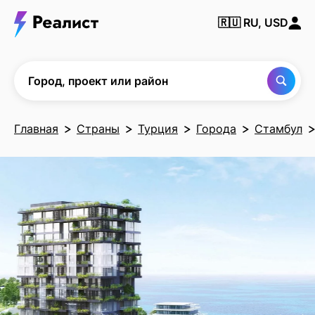
Найти
🇷🇺
RU, USD
город,
проект
или
район
Город, проект или район
Главная
Страны
Турция
Города
Стамбул