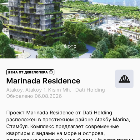
Фото
ЦЕНА ОТ ДЕВЕЛОПЕРА
?
Marinada Residence
Ataköy, Ataköy 1. Kısım Mh. ·
Dati Holding
·
Обновлено 06.08.2026
Проект Marinada Residence от Dati Holding
расположен в престижном районе Ataköy Marina,
Стамбул. Комплекс предлагает современные
квартиры с видами на море и острова,
оснащенные системой умный дом. На территории