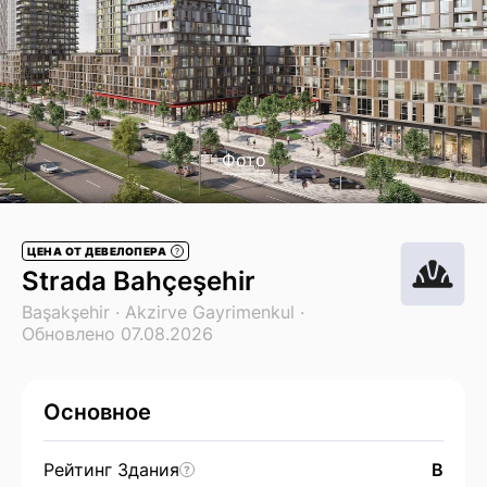
Фото
ЦЕНА ОТ ДЕВЕЛОПЕРА
?
Strada Bahçeşehir
Başakşehir ·
Akzirve Gayrimenkul
·
Обновлено 07.08.2026
Основное
Рейтинг Здания
B
?