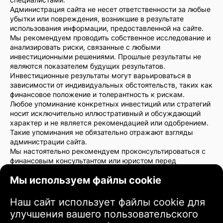
Администрация сайта не несет ответственности за любые
убытки или повреждения, возникшие в результате
использования информации, предоставленной на сайте.
Мы рекомендуем проводить собственное исследование и
анализировать риски, связанные с любыми
инвестиционными решениями. Прошлые результаты не
являются показателем будущих результатов.
Инвестиционные результаты могут варьироваться в
зависимости от индивидуальных обстоятельств, таких как
финансовое положение и толерантность к рискам.
Любое упоминание конкретных инвестиций или стратегий
носит исключительно иллюстративный и обсуждающий
характер и не является рекомендацией или одобрением.
Такие упоминания не обязательно отражают взгляды
администрации сайта.
Мы настоятельно рекомендуем проконсультироваться с
финансовым консультантом или юристом перед
принятием инвестиционных решений. Вы несете полную
Мы используем файлы cookie
ответственность за свои инвестиционные действия и
связанные с ними риски.
Используя этот сайт, вы соглашаетесь с тем, что
Наш сайт использует файлы cookie для
администрация сайта не несет ответственности за любые
улучшения вашего пользовательского
прямые или косвенные убытки или повреждения,