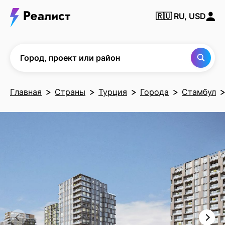
Найти
🇷🇺
RU, USD
город,
проект
или
район
Город, проект или район
Главная
Страны
Турция
Города
Стамбул