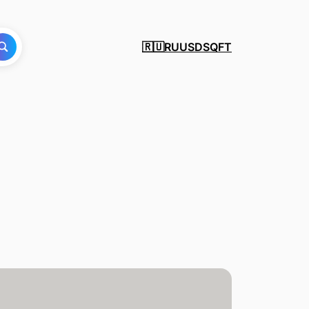
RU
USD
SQFT
🇷🇺