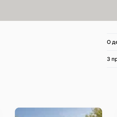
О д
3 п