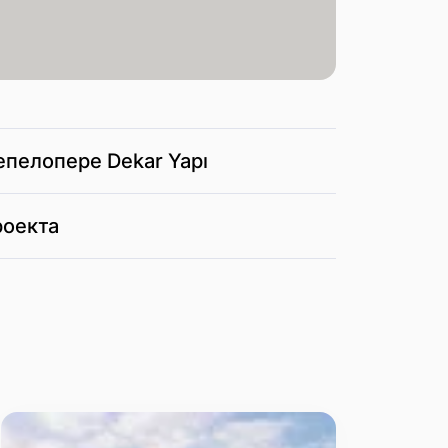
епелопере Dekar Yapı
роекта