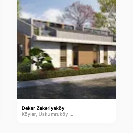
Dekar Zekeriyaköy
Köyler, Uskumruköy Mh.