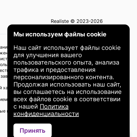
Realiste © 2023-2026
Мы используем файлы cookie
Наш сайт использует файлы cookie
ание не должно рассматриваться как
жено с рисками, и все инвестиционные
для улучшения вашего
листами.
пользовательского опыта, анализа
пользования информации, предоставленной на
трафика и предоставления
нвестиционными решениями. Прошлые
в зависимости от индивидуальных
персонализированного контента.
Продолжая использовать наш сайт,
 характер и не является рекомендацией или
вы соглашаетесь на использование
всех файлов cookie в соответствии
ием инвестиционных решений. Вы несете
с нашей
Политика
ямые или косвенные убытки или повреждения,
конфиденциальности
Принять
Связаться через WhatsApp