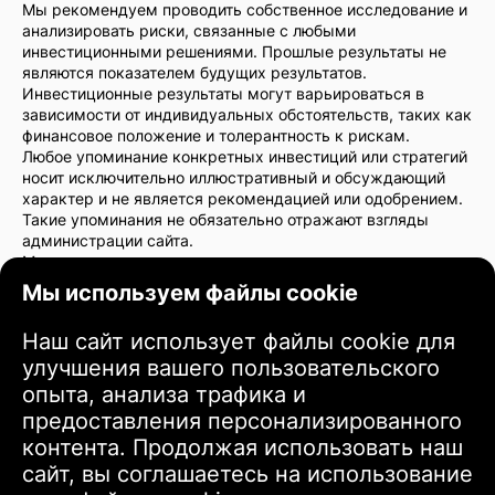
Мы рекомендуем проводить собственное исследование и
анализировать риски, связанные с любыми
инвестиционными решениями. Прошлые результаты не
являются показателем будущих результатов.
Инвестиционные результаты могут варьироваться в
зависимости от индивидуальных обстоятельств, таких как
финансовое положение и толерантность к рискам.
Любое упоминание конкретных инвестиций или стратегий
носит исключительно иллюстративный и обсуждающий
характер и не является рекомендацией или одобрением.
Такие упоминания не обязательно отражают взгляды
администрации сайта.
Мы настоятельно рекомендуем проконсультироваться с
финансовым консультантом или юристом перед
Мы используем файлы cookie
принятием инвестиционных решений. Вы несете полную
ответственность за свои инвестиционные действия и
Наш сайт использует файлы cookie для
связанные с ними риски.
улучшения вашего пользовательского
Используя этот сайт, вы соглашаетесь с тем, что
администрация сайта не несет ответственности за любые
опыта, анализа трафика и
прямые или косвенные убытки или повреждения,
предоставления персонализированного
возникающие в результате использования информации,
контента. Продолжая использовать наш
предоставленной на сайте.
сайт, вы соглашаетесь на использование
Пожалуйста, проявляйте осторожность и внимательность
при принятии инвестиционных решений.