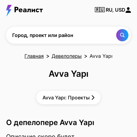
Найти
🇷🇺
RU, USD
город,
проект
или
район
Город, проект или район
Главная
Девелоперы
Avva Yapı
Avva Yapı
Avva Yapı: Проекты
О депелопере Avva Yapı
Описание скоро будет