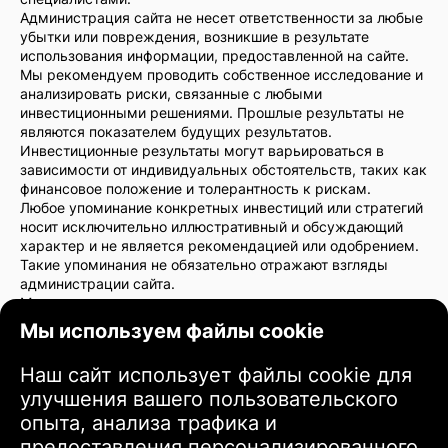
Администрация сайта не несет ответственности за любые
убытки или повреждения, возникшие в результате
использования информации, предоставленной на сайте.
Мы рекомендуем проводить собственное исследование и
анализировать риски, связанные с любыми
инвестиционными решениями. Прошлые результаты не
являются показателем будущих результатов.
Инвестиционные результаты могут варьироваться в
зависимости от индивидуальных обстоятельств, таких как
финансовое положение и толерантность к рискам.
Любое упоминание конкретных инвестиций или стратегий
носит исключительно иллюстративный и обсуждающий
характер и не является рекомендацией или одобрением.
Такие упоминания не обязательно отражают взгляды
администрации сайта.
Мы настоятельно рекомендуем проконсультироваться с
финансовым консультантом или юристом перед
Мы используем файлы cookie
принятием инвестиционных решений. Вы несете полную
ответственность за свои инвестиционные действия и
Наш сайт использует файлы cookie для
связанные с ними риски.
улучшения вашего пользовательского
Используя этот сайт, вы соглашаетесь с тем, что
администрация сайта не несет ответственности за любые
опыта, анализа трафика и
прямые или косвенные убытки или повреждения,
предоставления персонализированного