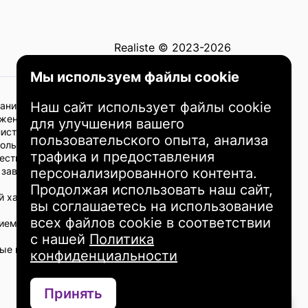
Realiste © 2023-2026
Мы используем файлы cookie
Наш сайт использует файлы cookie
ание не должно рассматриваться как
жено с рисками, и все инвестиционные
для улучшения вашего
листами.
пользовательского опыта, анализа
пользования информации, предоставленной на
трафика и предоставления
нвестиционными решениями. Прошлые
в зависимости от индивидуальных
персонализированного контента.
Продолжая использовать наш сайт,
 характер и не является рекомендацией или
вы соглашаетесь на использование
всех файлов cookie в соответствии
ием инвестиционных решений. Вы несете
с нашей
Политика
ямые или косвенные убытки или повреждения,
конфиденциальности
Принять
Связаться через WhatsApp