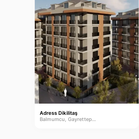
Adress Dikilitaş
Balmumcu, Gayrettepe, Dikilitaş Mh.