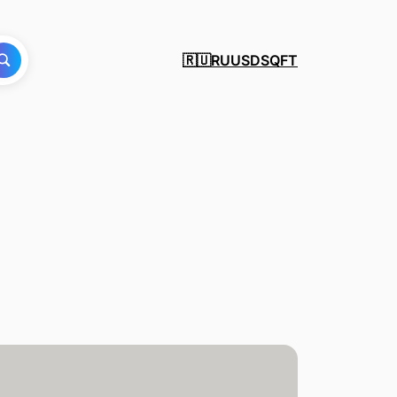
RU
USD
SQFT
🇷🇺