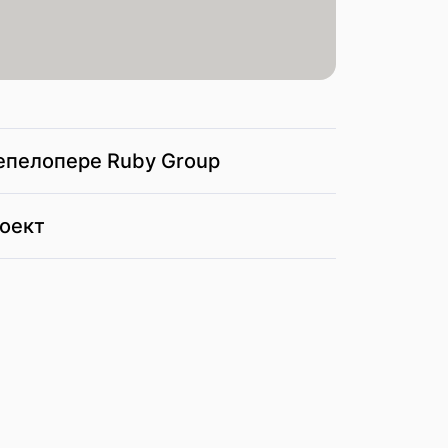
епелопере Ruby Group
роект