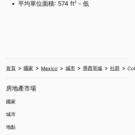
2
平均單位面積:
574 ft
- 低
首頁
國家
城市
墨西哥城
社群
Mexico
Col
房地產市場
國家
城市
地點