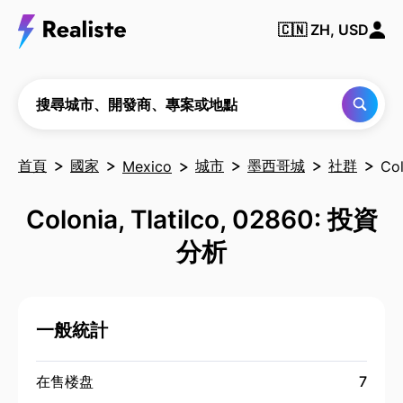
搜尋
城
🇨🇳
ZH, USD
市、
開發
商、
專案
或地
搜尋城市、開發商、專案或地點
點
首頁
國家
城市
墨西哥城
社群
Mexico
Col
Colonia, Tlatilco, 02860: 投資
分析
一般統計
在售楼盘
7