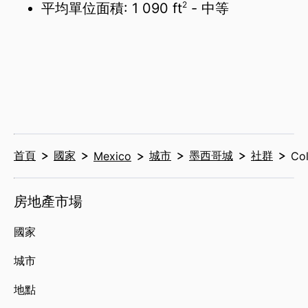
2
平均單位面積:
1 090 ft
- 中等
首頁
國家
城市
墨西哥城
社群
Mexico
Col
房地產市場
國家
城市
地點