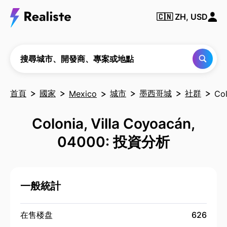
搜尋
城
🇨🇳
ZH, USD
市、
開發
商、
專案
或地
搜尋城市、開發商、專案或地點
點
首頁
國家
城市
墨西哥城
社群
Mexico
Col
Colonia, Villa Coyoacán,
04000: 投資分析
一般統計
在售楼盘
626