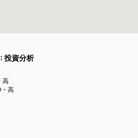
20: 投資分析
- 高
D
- 高