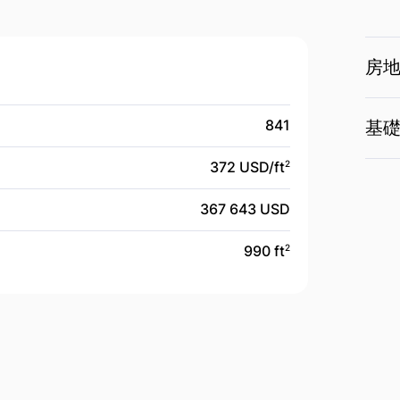
房
841
基
372 USD/
ft
2
367 643 USD
990 ft
2