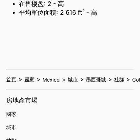
在售楼盘:
2
- 高
2
平均單位面積:
2 616 ft
- 高
首頁
國家
城市
墨西哥城
社群
Mexico
Co
房地產市場
國家
城市