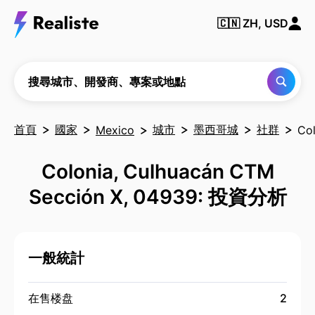
搜尋
城
🇨🇳
ZH, USD
市、
開發
商、
專案
或地
搜尋城市、開發商、專案或地點
點
首頁
國家
城市
墨西哥城
社群
Mexico
Co
Colonia, Culhuacán CTM
Sección X, 04939: 投資分析
一般統計
在售楼盘
2