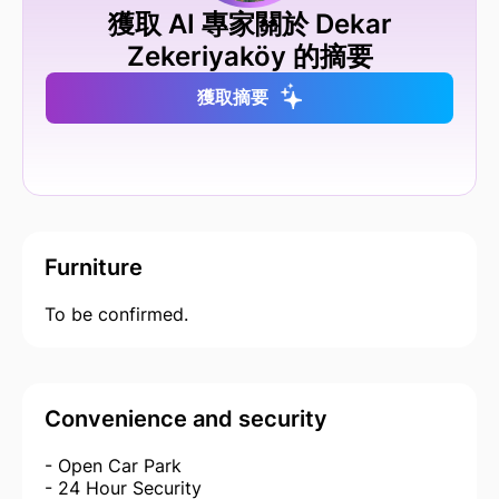
獲取 AI 專家關於 Dekar
Zekeriyaköy 的摘要
獲取摘要
Furniture
To be confirmed.
Convenience and security
- Open Car Park
- 24 Hour Security