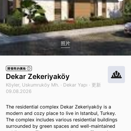
照片
開發商的價格
?
Dekar Zekeriyaköy
Köyler, Uskumruköy Mh. ·
Dekar Yapı
· 更新
09.08.2026
The residential complex Dekar Zekeriyaköy is a
modern and cozy place to live in Istanbul, Turkey.
The complex includes various residential buildings
surrounded by green spaces and well-maintained