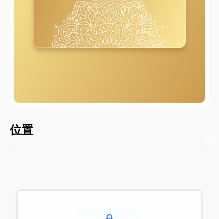
2000 metersShort
位置
500 metersShort