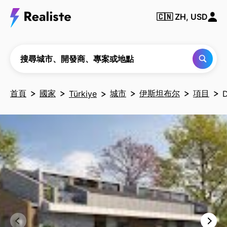
搜尋
城
🇨🇳
ZH, USD
市、
開發
商、
專案
或地
搜尋城市、開發商、專案或地點
點
首頁
國家
城市
伊斯坦布尔
項目
Türkiye
D