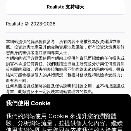
Realiste 支持聊天
Realiste © 2023-2026
本網站提供的資訊僅供參考，所有內容不應被視為投資建議或推
薦。投資於房地產及其他金融資產涉及風險，所有投資決策應基於
您自身的審慎考慮並諮詢專業人士。
本網站的管理方對因使用本網站上提供的資訊而招致的任何損失或
損害不承擔任何責任。我們建議進行自主研究並分析與任何投資決
策相關的風險。過去的表現和結果不能作為未來結果的指標。投資
結果可能會根據個人的具體情況（包括財務狀況和風險承受能力）
而有所不同。
任何具體投資或策略的提及僅供說明和討論之用，並不構成建議或
背書。此類提及不一定反映本網站管理方的觀點。
我們強烈建議您在做出任何投資決策前，諮詢財務顧問或法律顧
我們使用 Cookie
問。您對自己的投資行為和相關風險承擔全部責任。
使用本網站即表示您同意本網站管理方對因使用本網站提供的資訊
而導致的任何直接或間接損失或損害不承擔責任。
我們的網站使用 Cookie 來提升您的瀏覽體
請在做出投資決策時謹慎行事。
驗、分析網站流量，並提供個人化內容。繼續
使用本網站即表示您同意依據我們的政策使用
使用條款