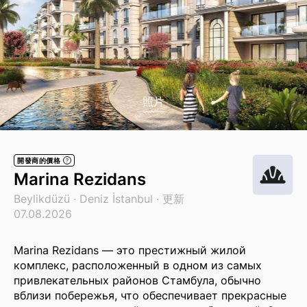
照片
開發商的價格
?
Marina Rezidans
Beylikdüzü ·
Deniz İstanbul
· 更新
07.08.2026
Marina Rezidans — это престижный жилой
комплекс, расположенный в одном из самых
привлекательных районов Стамбула, обычно
вблизи побережья, что обеспечивает прекрасные