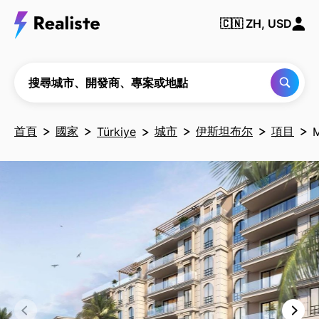
搜尋
城
🇨🇳
ZH, USD
市、
開發
商、
專案
或地
搜尋城市、開發商、專案或地點
點
首頁
國家
城市
伊斯坦布尔
項目
Türkiye
M