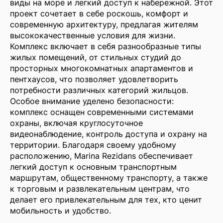
виды на море и легкий доступ к набережной. Этот
проект сочетает в себе роскошь, комфорт и
современную архитектуру, предлагая жителям
высококачественные условия для жизни.
Комплекс включает в себя разнообразные типы
жилых помещений, от стильных студий до
просторных многокомнатных апартаментов и
пентхаусов, что позволяет удовлетворить
потребности различных категорий жильцов.
Особое внимание уделено безопасности:
комплекс оснащен современными системами
охраны, включая круглосуточное
видеонаблюдение, контроль доступа и охрану на
территории. Благодаря своему удобному
расположению, Marina Rezidans обеспечивает
легкий доступ к основным транспортным
маршрутам, общественному транспорту, а также
к торговым и развлекательным центрам, что
делает его привлекательным для тех, кто ценит
мобильность и удобство.