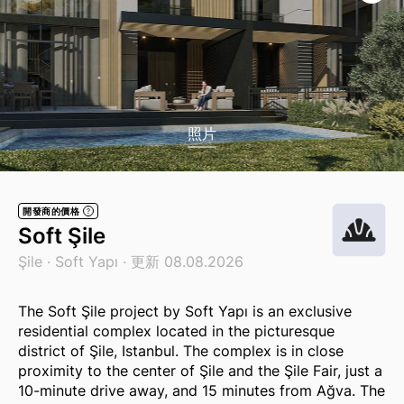
照片
開發商的價格
?
Soft Şile
Şile ·
Soft Yapı
· 更新 08.08.2026
The Soft Şile project by Soft Yapı is an exclusive
residential complex located in the picturesque
district of Şile, Istanbul. The complex is in close
proximity to the center of Şile and the Şile Fair, just a
10-minute drive away, and 15 minutes from Ağva. The