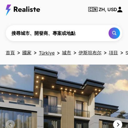
搜尋
城
🇨🇳
ZH, USD
市、
開發
商、
專案
或地
搜尋城市、開發商、專案或地點
點
首頁
國家
城市
伊斯坦布尔
項目
Türkiye
S