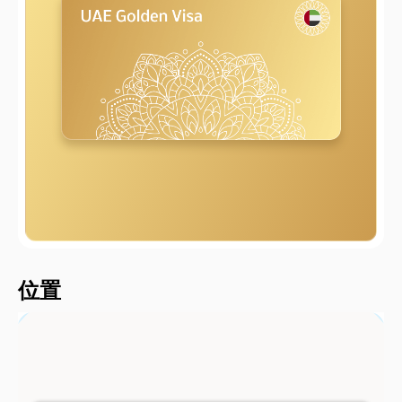
2000 metersShort
位置