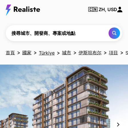
搜尋
城
🇨🇳
ZH, USD
市、
開發
商、
專案
或地
搜尋城市、開發商、專案或地點
點
首頁
國家
城市
伊斯坦布尔
項目
Türkiye
S