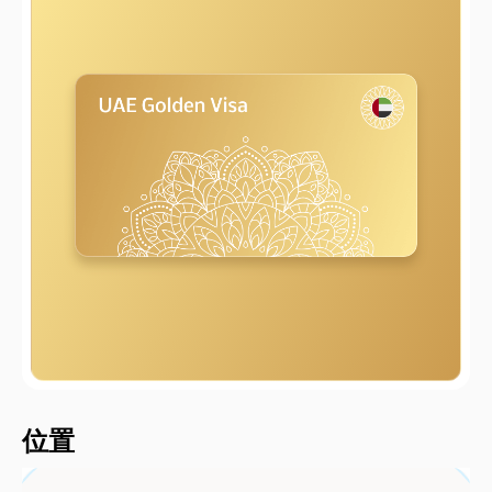
2000 metersShort
位置