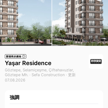
照片
開發商的價格
?
Yaşar Residence
Göztepe, Selamiçeşme, Çiftehavuzlar,
Göztepe Mh. ·
Sefa Construction
· 更新
07.08.2026
強調