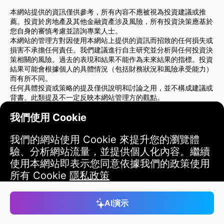
本網站提供的資訊僅供參考，所有內容不應被視為投資建議或推
薦。投資於房地產及其他金融資產涉及風險，所有投資決策應基於
您自身的審慎考慮並諮詢專業人士。
本網站的管理方對因使用本網站上提供的資訊而招致的任何損失或
損害不承擔任何責任。我們建議進行自主研究並分析與任何投資決
策相關的風險。過去的表現和結果不能作為未來結果的指標。投資
結果可能會根據個人的具體情況（包括財務狀況和風險承受能力）
而有所不同。
任何具體投資或策略的提及僅供說明和討論之用，並不構成建議或
背書。此類提及不一定反映本網站管理方的觀點。
我們強烈建議您在做出任何投資決策前，諮詢財務顧問或法律顧
我們使用 Cookie
問。您對自己的投資行為和相關風險承擔全部責任。
使用本網站即表示您同意本網站管理方對因使用本網站提供的資訊
而導致的任何直接或間接損失或損害不承擔責任。
我們的網站使用 Cookie 來提升您的瀏覽體
請在做出投資決策時謹慎行事。
驗、分析網站流量，並提供個人化內容。繼續
使用本網站即表示您同意依據我們的政策使用
使用條款
所有 Cookie
隱私政策
接受
AI演示