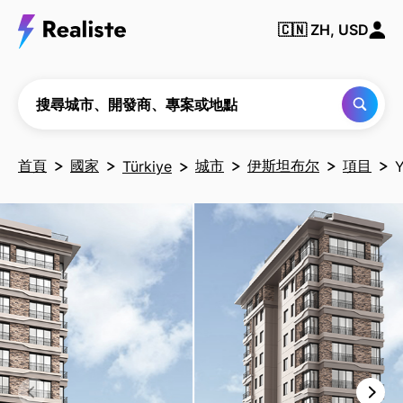
搜尋
城
🇨🇳
ZH, USD
市、
開發
商、
專案
或地
搜尋城市、開發商、專案或地點
點
首頁
國家
城市
伊斯坦布尔
項目
Türkiye
Y