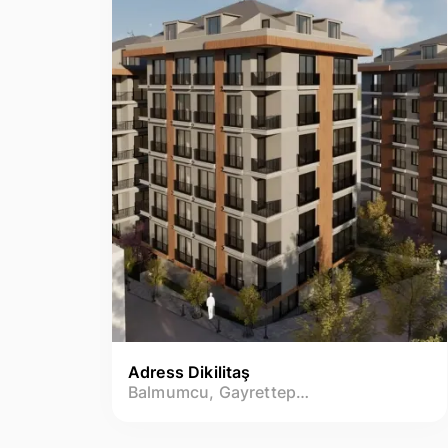
Adress Dikilitaş
Balmumcu, Gayrettepe, Dikilitaş Mh.