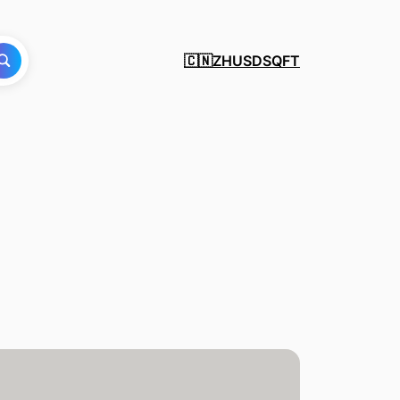
ZH
USD
SQFT
🇨🇳