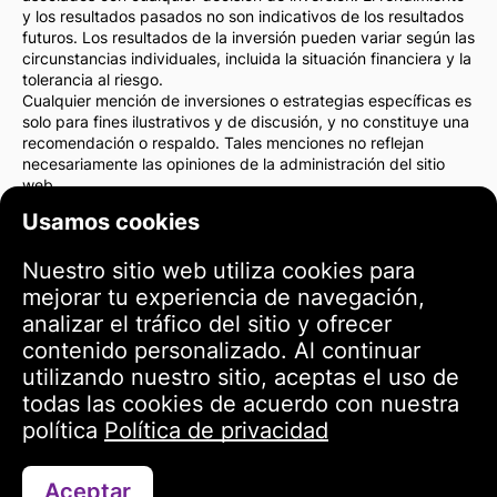
y los resultados pasados no son indicativos de los resultados
futuros. Los resultados de la inversión pueden variar según las
circunstancias individuales, incluida la situación financiera y la
tolerancia al riesgo.
Cualquier mención de inversiones o estrategias específicas es
solo para fines ilustrativos y de discusión, y no constituye una
recomendación o respaldo. Tales menciones no reflejan
necesariamente las opiniones de la administración del sitio
web.
Recomendamos encarecidamente consultar con un asesor
Usamos cookies
financiero o un abogado antes de tomar cualquier decisión de
inversión. Usted es el único responsable de sus acciones de
Nuestro sitio web utiliza cookies para
inversión y de los riesgos asociados con ellas.
Al utilizar este sitio web, acepta que la administración del sitio
mejorar tu experiencia de navegación,
web no es responsable de ninguna pérdida o daño directo o
analizar el tráfico del sitio y ofrecer
indirecto como resultado del uso de la información
contenido personalizado. Al continuar
proporcionada en el sitio.
utilizando nuestro sitio, aceptas el uso de
Por favor, actúe con precaución y cuidado al tomar decisiones
de inversión.
todas las cookies de acuerdo con nuestra
política
Política de privacidad
Términos de uso
Aceptar
Contáctanos a través de WhatsApp