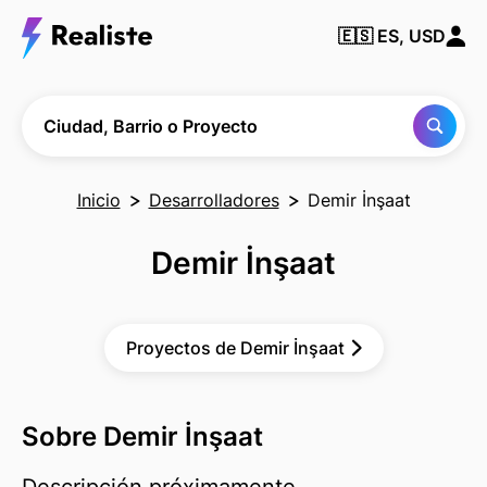
Encuentra
🇪🇸
ES, USD
cualquier
Ciudad,
Barrio o
Proyecto
Ciudad, Barrio o Proyecto
Inicio
Desarrolladores
Demir İnşaat
Demir İnşaat
Proyectos de Demir İnşaat
Sobre Demir İnşaat
Descripción próximamente