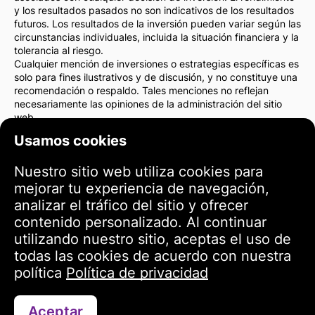
y los resultados pasados no son indicativos de los resultados
futuros. Los resultados de la inversión pueden variar según las
circunstancias individuales, incluida la situación financiera y la
tolerancia al riesgo.
Cualquier mención de inversiones o estrategias específicas es
solo para fines ilustrativos y de discusión, y no constituye una
recomendación o respaldo. Tales menciones no reflejan
necesariamente las opiniones de la administración del sitio
web.
Recomendamos encarecidamente consultar con un asesor
Usamos cookies
financiero o un abogado antes de tomar cualquier decisión de
inversión. Usted es el único responsable de sus acciones de
Nuestro sitio web utiliza cookies para
inversión y de los riesgos asociados con ellas.
Al utilizar este sitio web, acepta que la administración del sitio
mejorar tu experiencia de navegación,
web no es responsable de ninguna pérdida o daño directo o
analizar el tráfico del sitio y ofrecer
indirecto como resultado del uso de la información
contenido personalizado. Al continuar
proporcionada en el sitio.
utilizando nuestro sitio, aceptas el uso de
Por favor, actúe con precaución y cuidado al tomar decisiones
de inversión.
todas las cookies de acuerdo con nuestra
política
Política de privacidad
Términos de uso
Aceptar
Contáctanos a través de WhatsApp