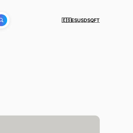
ES
USD
SQFT
🇪🇸