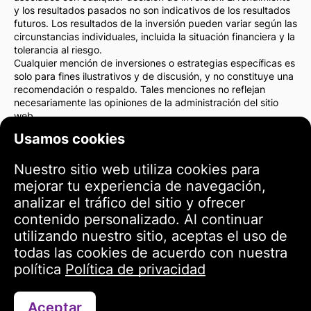
y los resultados pasados no son indicativos de los resultados
futuros. Los resultados de la inversión pueden variar según las
circunstancias individuales, incluida la situación financiera y la
tolerancia al riesgo.
Cualquier mención de inversiones o estrategias específicas es
solo para fines ilustrativos y de discusión, y no constituye una
recomendación o respaldo. Tales menciones no reflejan
necesariamente las opiniones de la administración del sitio
web.
Recomendamos encarecidamente consultar con un asesor
Usamos cookies
financiero o un abogado antes de tomar cualquier decisión de
inversión. Usted es el único responsable de sus acciones de
Nuestro sitio web utiliza cookies para
inversión y de los riesgos asociados con ellas.
Al utilizar este sitio web, acepta que la administración del sitio
mejorar tu experiencia de navegación,
web no es responsable de ninguna pérdida o daño directo o
analizar el tráfico del sitio y ofrecer
indirecto como resultado del uso de la información
contenido personalizado. Al continuar
proporcionada en el sitio.
utilizando nuestro sitio, aceptas el uso de
Por favor, actúe con precaución y cuidado al tomar decisiones
de inversión.
todas las cookies de acuerdo con nuestra
política
Política de privacidad
Términos de uso
Aceptar
Contáctanos a través de WhatsApp