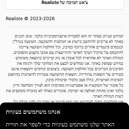
צ'אט תמיכה של Realiste
Realiste © 2023-2026
המידע שניתן באתר זה הוא למטרות אינפורמטיביות בלבד. שום תכנים
באתר לא צריכים להיחשב כייעוץ או המלצות להשקעה. השקעה בנדל"ן
ובנכסים פיננסיים אחרים כרוכה בסיכון, וכל החלטת השקעה צריכה
להתבסס על שיקול דעתך האישי והתייעצות עם אנשי מקצוע מוסמכים.
הנהלת האתר לא אחראית לכל אובדן או נזק שייגרם כתוצאה משימוש
במידע שסופק באתר. אנו ממליצים לבצע את המחקר שלך ולנתח את
הסיכונים הכרוכים בכל החלטת השקעה. ביצועים קודמים ותוצאות אינם
מעידים על תוצאות עתידיות. תוצאות ההשקעה עשויות להשתנות בהתאם
לנסיבות האישיות, כולל מצב כלכלי וסיבולת סיכון.
כל אזכור של השקעות או אסטרטגיות מסוימות הוא לצורך המחשה ודיון
בלבד ואינו מהווה המלצה או תמיכה. אזכורים כאלה לא בהכרח משקפים את
דעות הנהלת האתר.
אנו ממליצים בחום להתייעץ עם יועץ פיננסי או עורך דין לפני קבלת כל
החלטת השקעה. אתה אחראי בלעדית לפעולות ההשקעה שלך ולסיכונים
אנחנו משתמשים בעוגיות
הקשורים להן.
על ידי שימוש באתר זה, אתה מסכים שהנהלת האתר לא תהיה אחראית
לכל אובדן או נזק ישיר או עקיף שנגרם כתוצאה משימוש במידע שסופק
האתר שלנו משתמש בעוגיות כדי לשפר את חוויית
באתר.