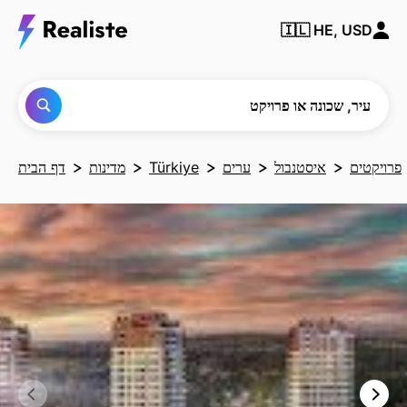
מצא
🇮🇱
HE, USD
כל
עיר,
שכונה
או
פרויקט
עיר, שכונה או פרויקט
פרויקטים
איסטנבול
ערים
Türkiye
מדינות
דף הבית