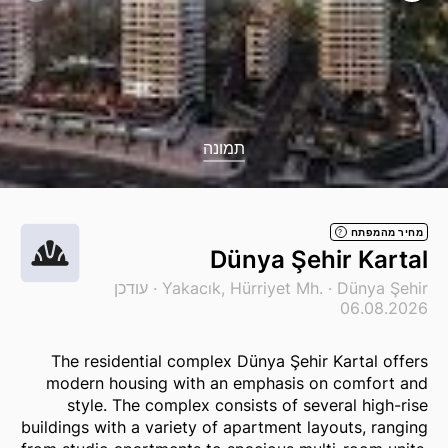
תמונה
מחיר מהמפתח
?
Dünya Şehir Kartal
Dünya Şehir
Yakacık, Hürriyet Mh. ·
· עודכן
06.08.2026
The residential complex Dünya Şehir Kartal offers
modern housing with an emphasis on comfort and
style. The complex consists of several high-rise
buildings with a variety of apartment layouts, ranging