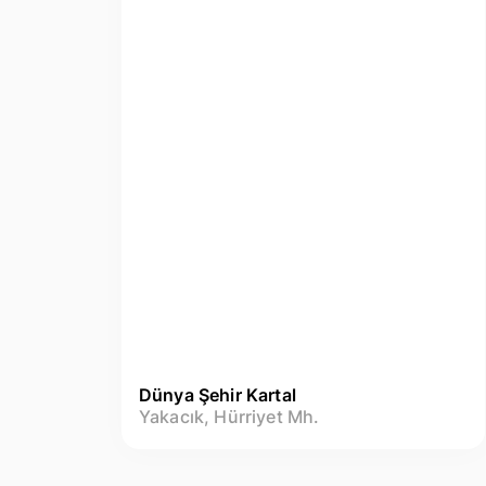
Dünya Şehir Kartal
Yakacık, Hürriyet Mh.