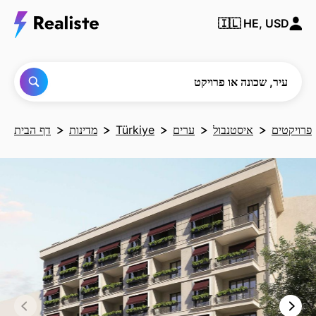
מצא
🇮🇱
HE, USD
כל
עיר,
שכונה
או
פרויקט
עיר, שכונה או פרויקט
פרויקטים
איסטנבול
ערים
Türkiye
מדינות
דף הבית