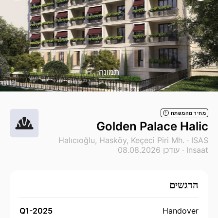
תמונה
מחיר מהמפתח
?
Golden Palace Halic
Halıcıoğlu, Hasköy, Keçeci Piri Mh. ·
ISAS
Insaat
· עודכן 08.08.2026
הדגשים
Q1-2025
Handover