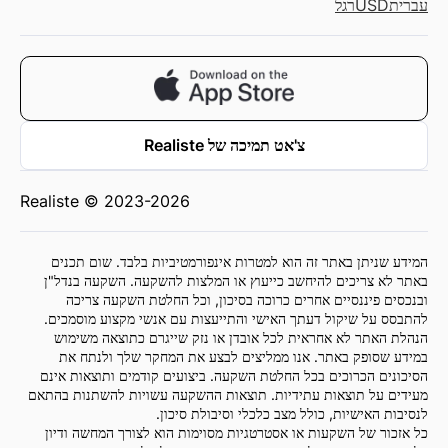
עברית
USD
רגל
צ'אט תמיכה של Realiste
Realiste © 2023-2026
המידע שניתן באתר זה הוא למטרות אינפורמטיביות בלבד. שום תכנים
באתר לא צריכים להיחשב כייעוץ או המלצות להשקעה. השקעה בנדל"ן
ובנכסים פיננסיים אחרים כרוכה בסיכון, וכל החלטת השקעה צריכה
להתבסס על שיקול דעתך האישי והתייעצות עם אנשי מקצוע מוסמכים.
הנהלת האתר לא אחראית לכל אובדן או נזק שייגרם כתוצאה משימוש
במידע שסופק באתר. אנו ממליצים לבצע את המחקר שלך ולנתח את
הסיכונים הכרוכים בכל החלטת השקעה. ביצועים קודמים ותוצאות אינם
מעידים על תוצאות עתידיות. תוצאות ההשקעה עשויות להשתנות בהתאם
לנסיבות האישיות, כולל מצב כלכלי וסיבולת סיכון.
כל אזכור של השקעות או אסטרטגיות מסוימות הוא לצורך המחשה ודיון