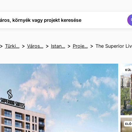
Keresés
Keresés
áros, környék vagy projekt keresése
Türki...
Város...
Istan...
Proje...
The Superior Liv
KÜL
ELŐ