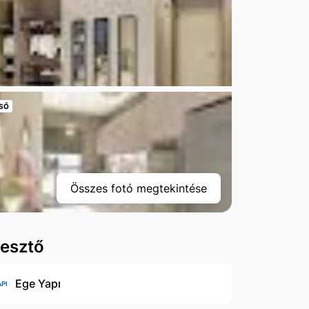
SŐ
Összes fotó megtekintése
lesztő
Ege Yapı