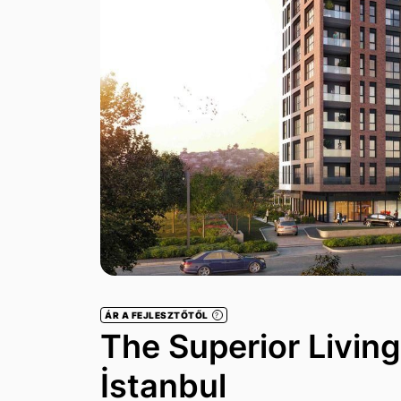
ÁR A FEJLESZTŐTŐL
?
The Superior Livin
İstanbul