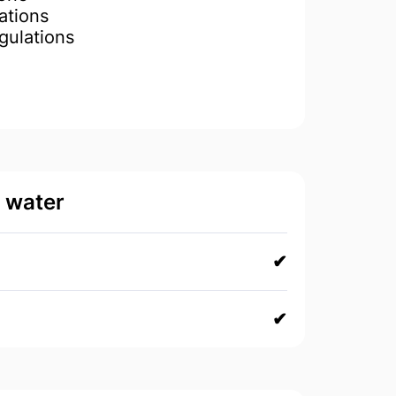
ations
gulations
d water
✔
✔