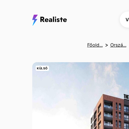
V
Főold...
Orszá...
KÜLSŐ