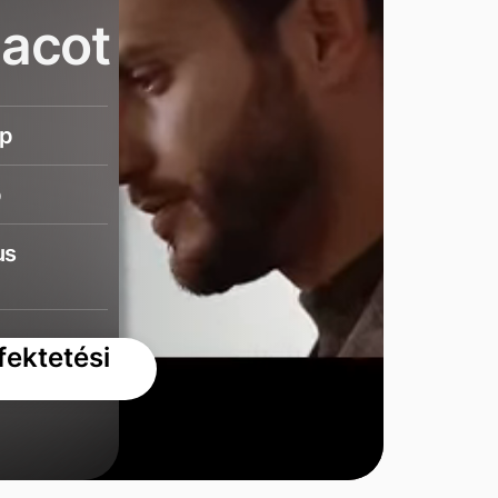
iacot
ap
p
us
fektetési