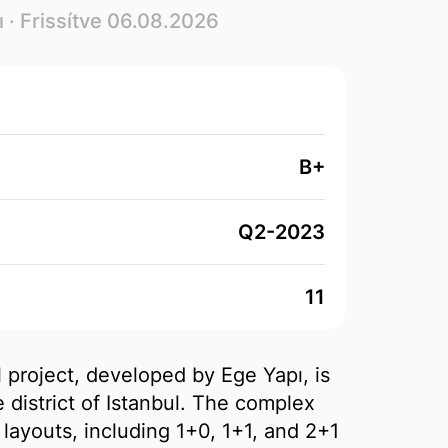
ı
· Frissítve 06.08.2026
B+
Q2-2023
11
 project, developed by Ege Yapı, is
 district of Istanbul. The complex
layouts, including 1+0, 1+1, and 2+1