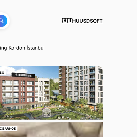
HU
USD
SQFT
🇭🇺
ing Kordon İstanbul
SŐ
CSARNOK