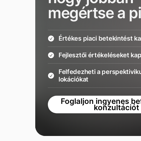
megértse a p
Értékes piaci betekintést k
Fejlesztői értékeléseket ka
Felfedezheti a perspektivik
lokációkat
Foglaljon ingyenes be
konzultációt