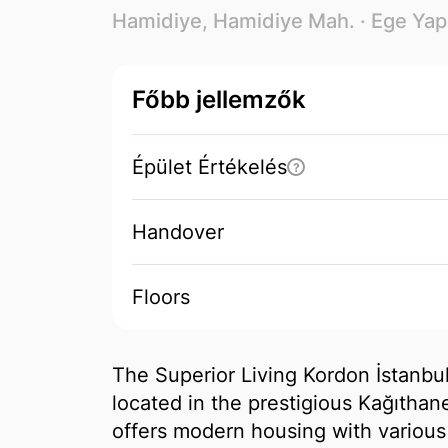
Hamidiye, Hamidiye Mah. ·
Ege Yap
Főbb jellemzők
Épület Értékelés
?
Handover
Floors
The Superior Living Kordon İstanbul
located in the prestigious Kağıthane
offers modern housing with various 