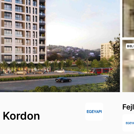
BEL
Fej
g Kordon