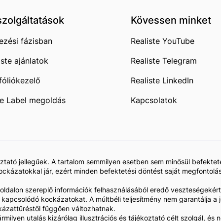
szolgáltatások
Kövessen minket
ezési fázisban
Realiste YouTube
iste ajánlatok
Realiste Telegram
fóliókezelő
Realiste LinkedIn
e Label megoldás
Kapcsolatok
koztató jellegűek. A tartalom semmilyen esetben sem minősül befekte
kázatokkal jár, ezért minden befektetési döntést saját megfontolás
 oldalon szereplő információk felhasználásából eredő veszteségekért
z kapcsolódó kockázatokat. A múltbéli teljesítmény nem garantálja 
kázattűréstől függően változhatnak.
rmilyen utalás kizárólag illusztrációs és tájékoztató célt szolgál, 