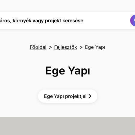
Keresés
Keresés
áros, környék vagy projekt keresése
Főoldal
Fejlesztők
Ege Yapı
Ege Yapı
Ege Yapı projektjei