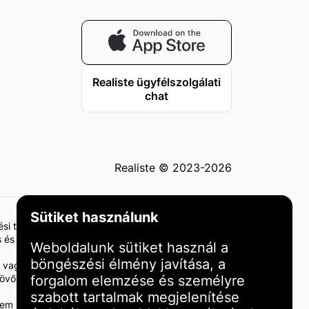
Realiste ügyfélszolgálati
chat
Realiste © 2023-2026
Sütiket használunk
tési tanácsadásnak vagy ajánlásnak. Az ingatlanba
 és szakképzett szakértőkkel történő konzultáció
Weboldalunk sütiket használ a
böngészési élmény javítása, a
 vagy károkért. Javasoljuk, hogy végezze el saját
a jövőbeni eredményeket. A befektetési eredmények
forgalom elemzése és személyre
szabott tartalmak megjelenítése
és nem minősül ajánlásnak vagy támogatásnak. Az