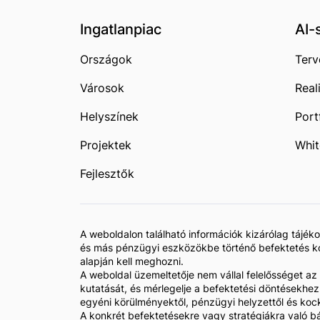
Ingatlanpiac
AI-
Országok
Terv
Városok
Real
Helyszínek
Port
Projektek
Whit
Fejlesztők
A weboldalon található információk kizárólag tájé
és más pénzügyi eszközökbe történő befektetés koc
alapján kell meghozni.
A weboldal üzemeltetője nem vállal felelősséget az
kutatását, és mérlegelje a befektetési döntésekhe
egyéni körülményektől, pénzügyi helyzettől és koc
A konkrét befektetésekre vagy stratégiákra való bá