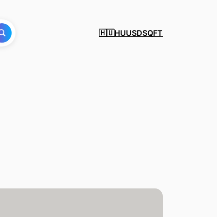
HU
USD
SQFT
🇭🇺