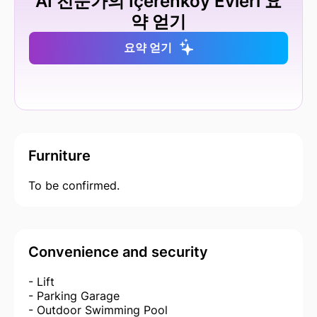
AI 전문가의 İçerenköy Evleri 요
약 얻기
요약 얻기
Furniture
To be confirmed.
Convenience and security
- Lift
- Parking Garage
- Outdoor Swimming Pool