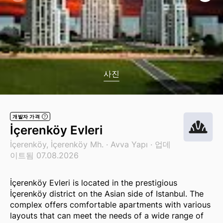
사진
개발자 가격
?
İçerenköy Evleri
İçerenköy, İçerenköy Mh. ·
Avva Yapı
· 업데
이트됨 07.08.2026
İçerenköy Evleri is located in the prestigious
İçerenköy district on the Asian side of Istanbul. The
complex offers comfortable apartments with various
layouts that can meet the needs of a wide range of