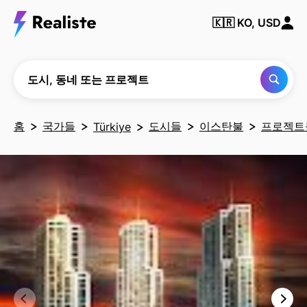
동
네
🇰🇷
KO, USD
또
는
프
로
젝
도시, 동네 또는 프로젝트
트
찾
기
홈
국가들
도시들
이스탄불
프로젝트
Türkiye