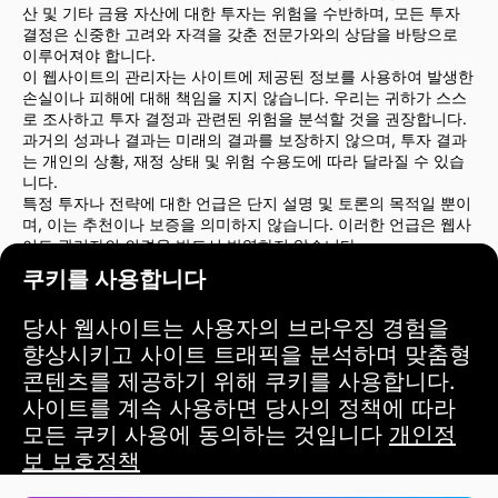
산 및 기타 금융 자산에 대한 투자는 위험을 수반하며, 모든 투자
결정은 신중한 고려와 자격을 갖춘 전문가와의 상담을 바탕으로
이루어져야 합니다.
이 웹사이트의 관리자는 사이트에 제공된 정보를 사용하여 발생한
손실이나 피해에 대해 책임을 지지 않습니다. 우리는 귀하가 스스
로 조사하고 투자 결정과 관련된 위험을 분석할 것을 권장합니다.
과거의 성과나 결과는 미래의 결과를 보장하지 않으며, 투자 결과
는 개인의 상황, 재정 상태 및 위험 수용도에 따라 달라질 수 있습
니다.
특정 투자나 전략에 대한 언급은 단지 설명 및 토론의 목적일 뿐이
며, 이는 추천이나 보증을 의미하지 않습니다. 이러한 언급은 웹사
이트 관리자의 의견을 반드시 반영하지 않습니다.
투자 결정을 내리기 전에 금융 고문이나 법률 전문가와 상담할 것
쿠키를 사용합니다
을 강력히 권장합니다. 귀하의 투자 행동과 그에 따른 위험에 대해
서는 귀하만이 전적인 책임을 집니다.
당사 웹사이트는 사용자의 브라우징 경험을
이 웹사이트를 사용함으로써 귀하는 웹사이트 관리자가 사이트에
서 제공된 정보를 사용하여 발생한 직간접적인 손실이나 피해에
향상시키고 사이트 트래픽을 분석하며 맞춤형
대해 책임을 지지 않음을 동의하는 것입니다.
콘텐츠를 제공하기 위해 쿠키를 사용합니다.
투자 결정을 내릴 때는 주의와 신중을 기울이시기 바랍니다.
사이트를 계속 사용하면 당사의 정책에 따라
모든 쿠키 사용에 동의하는 것입니다
개인정
이용 약관
보 보호정책