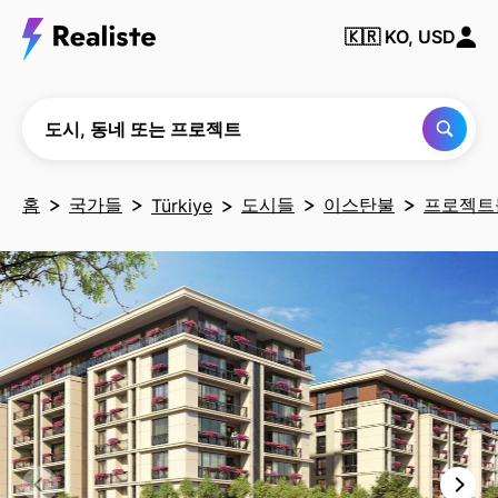
동
네
🇰🇷
KO, USD
또
는
프
로
젝
도시, 동네 또는 프로젝트
트
찾
기
홈
국가들
도시들
이스탄불
프로젝트
Türkiye