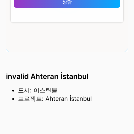
Ahteran İstanbul
상담
invalid Ahteran İstanbul
도시: 이스탄불
프로젝트: Ahteran İstanbul