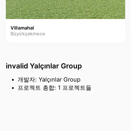
Villamahal
Büyükçekmece
invalid Yalçınlar Group
개발자: Yalçınlar Group
프로젝트 총합: 1 프로젝트들