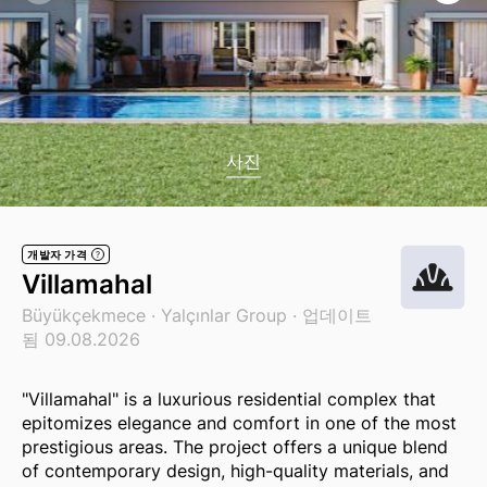
사진
개발자 가격
?
Villamahal
Büyükçekmece ·
Yalçınlar Group
· 업데이트
됨 09.08.2026
"Villamahal" is a luxurious residential complex that
epitomizes elegance and comfort in one of the most
prestigious areas. The project offers a unique blend
of contemporary design, high-quality materials, and