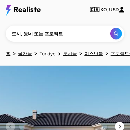
동
네
🇰🇷
KO, USD
또
는
프
로
젝
도시, 동네 또는 프로젝트
트
찾
기
홈
국가들
도시들
이스탄불
프로젝트
Türkiye