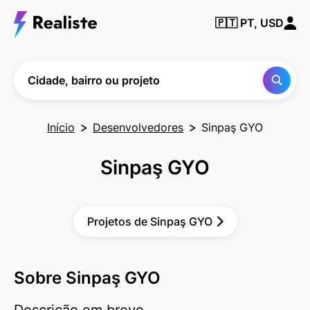
Encontre
🇵🇹
PT, USD
qualquer
cidade,
bairro ou
projeto
Cidade, bairro ou projeto
Início
Desenvolvedores
Sinpaş GYO
Sinpaş GYO
Projetos de Sinpaş GYO
Sobre Sinpaş GYO
Descrição em breve