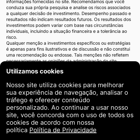
informações fornecidas no site. Recomendamos que você
conduza sua própria pesquisa e analise os riscos associados
a qualquer decisão de investimento. Desempenho passado e
resultados não indicam resultados futuros. Os resultados dos
investimentos podem variar com base nas circunstâncias
individuais, incluindo a situação financeira e a tolerância ao
risco.
Qualquer menção a investimentos específicos ou estratégias
é apenas para fins ilustrativos e de discussão e não constitui
uma recomendação ou endosse. Tais menções não refletem
necessariamente as opiniões da administração do site.
Recomendamos fortemente que você consulte um consultor
Utilizamos cookies
financeiro ou advogado antes de tomar decisões de
investimento. Você é o único responsável pelas suas ações de
Nosso site utiliza cookies para melhorar
investimento e pelos riscos associados a elas.
Ao usar este site, você concorda que a administração do site
sua experiência de navegação, analisar o
não será responsável por quaisquer perdas ou danos diretos
tráfego e oferecer conteúdo
ou indiretos resultantes do uso das informações fornecidas no
personalizado. Ao continuar a usar nosso
site.
site, você concorda com o uso de todos os
Por favor, tenha cautela e cuidado ao tomar decisões de
investimento.
cookies de acordo com nossa
política
Política de Privacidade
Termos de Uso