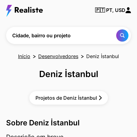
Encontre
🇵🇹
PT, USD
qualquer
cidade,
bairro ou
projeto
Cidade, bairro ou projeto
Início
Desenvolvedores
Deniz İstanbul
Deniz İstanbul
Projetos de Deniz İstanbul
Sobre Deniz İstanbul
Descrição em breve