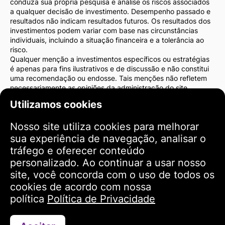
conduza sua própria pesquisa e analise os riscos associados
a qualquer decisão de investimento. Desempenho passado e
resultados não indicam resultados futuros. Os resultados dos
investimentos podem variar com base nas circunstâncias
individuais, incluindo a situação financeira e a tolerância ao
risco.
Qualquer menção a investimentos específicos ou estratégias
é apenas para fins ilustrativos e de discussão e não constitui
uma recomendação ou endosse. Tais menções não refletem
necessariamente as opiniões da administração do site.
Recomendamos fortemente que você consulte um consultor
Utilizamos cookies
financeiro ou advogado antes de tomar decisões de
investimento. Você é o único responsável pelas suas ações de
Nosso site utiliza cookies para melhorar
investimento e pelos riscos associados a elas.
Ao usar este site, você concorda que a administração do site
sua experiência de navegação, analisar o
não será responsável por quaisquer perdas ou danos diretos
tráfego e oferecer conteúdo
ou indiretos resultantes do uso das informações fornecidas no
personalizado. Ao continuar a usar nosso
site.
site, você concorda com o uso de todos os
Por favor, tenha cautela e cuidado ao tomar decisões de
investimento.
cookies de acordo com nossa
política
Política de Privacidade
Termos de Uso