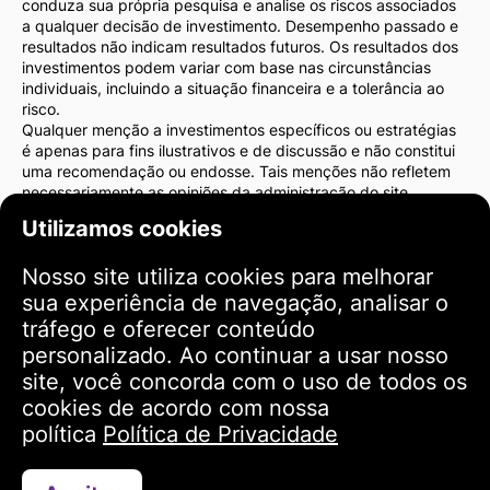
conduza sua própria pesquisa e analise os riscos associados
a qualquer decisão de investimento. Desempenho passado e
resultados não indicam resultados futuros. Os resultados dos
investimentos podem variar com base nas circunstâncias
individuais, incluindo a situação financeira e a tolerância ao
risco.
Qualquer menção a investimentos específicos ou estratégias
é apenas para fins ilustrativos e de discussão e não constitui
uma recomendação ou endosse. Tais menções não refletem
necessariamente as opiniões da administração do site.
Recomendamos fortemente que você consulte um consultor
Utilizamos cookies
financeiro ou advogado antes de tomar decisões de
investimento. Você é o único responsável pelas suas ações de
Nosso site utiliza cookies para melhorar
investimento e pelos riscos associados a elas.
Ao usar este site, você concorda que a administração do site
sua experiência de navegação, analisar o
não será responsável por quaisquer perdas ou danos diretos
tráfego e oferecer conteúdo
ou indiretos resultantes do uso das informações fornecidas no
personalizado. Ao continuar a usar nosso
site.
site, você concorda com o uso de todos os
Por favor, tenha cautela e cuidado ao tomar decisões de
investimento.
cookies de acordo com nossa
política
Política de Privacidade
Termos de Uso