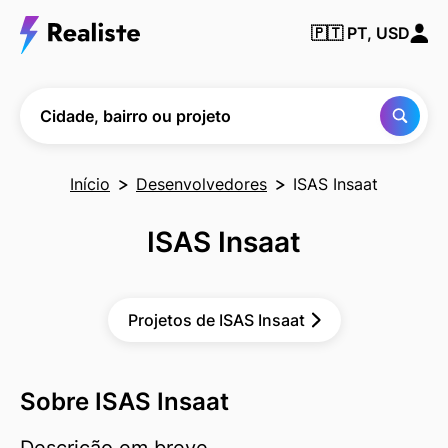
Encontre
🇵🇹
PT, USD
qualquer
cidade,
bairro ou
projeto
Cidade, bairro ou projeto
Início
Desenvolvedores
ISAS Insaat
ISAS Insaat
Projetos de ISAS Insaat
Sobre ISAS Insaat
Descrição em breve