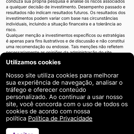
conduza sua própria pesquisa e analise os riscos associados
a qualquer decisão de investimento. Desempenho passado e
resultados não indicam resultados futuros. Os resultados dos
investimentos podem variar com base nas circunstâncias
individuais, incluindo a situação financeira e a tolerância ao
risco.
Qualquer menção a investimentos específicos ou estratégias
é apenas para fins ilustrativos e de discussão e não constitui
uma recomendação ou endosse. Tais menções não refletem
necessariamente as opiniões da administração do site.
Recomendamos fortemente que você consulte um consultor
Utilizamos cookies
financeiro ou advogado antes de tomar decisões de
investimento. Você é o único responsável pelas suas ações de
Nosso site utiliza cookies para melhorar
investimento e pelos riscos associados a elas.
Ao usar este site, você concorda que a administração do site
sua experiência de navegação, analisar o
não será responsável por quaisquer perdas ou danos diretos
tráfego e oferecer conteúdo
ou indiretos resultantes do uso das informações fornecidas no
personalizado. Ao continuar a usar nosso
site.
site, você concorda com o uso de todos os
Por favor, tenha cautela e cuidado ao tomar decisões de
investimento.
cookies de acordo com nossa
política
Política de Privacidade
Termos de Uso