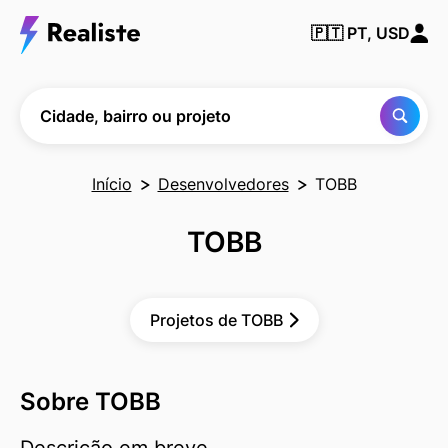
Encontre
🇵🇹
PT, USD
qualquer
cidade,
bairro ou
projeto
Cidade, bairro ou projeto
Início
Desenvolvedores
TOBB
TOBB
Projetos de TOBB
Sobre TOBB
Descrição em breve