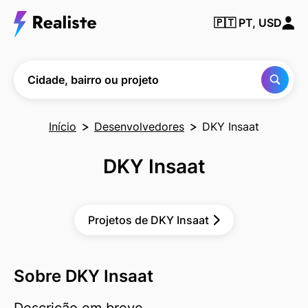
Encontre
🇵🇹
PT, USD
qualquer
cidade,
bairro ou
projeto
Cidade, bairro ou projeto
Início
Desenvolvedores
DKY Insaat
DKY Insaat
Projetos de DKY Insaat
Sobre DKY Insaat
Descrição em breve