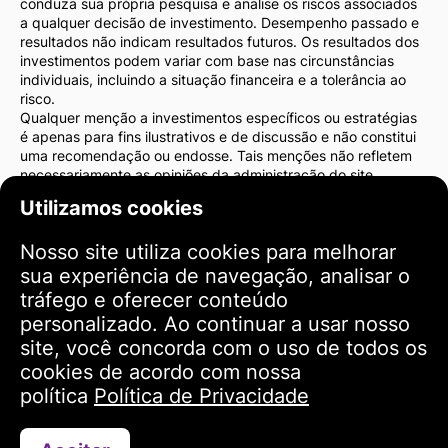
conduza sua própria pesquisa e analise os riscos associados
a qualquer decisão de investimento. Desempenho passado e
resultados não indicam resultados futuros. Os resultados dos
investimentos podem variar com base nas circunstâncias
individuais, incluindo a situação financeira e a tolerância ao
risco.
Qualquer menção a investimentos específicos ou estratégias
é apenas para fins ilustrativos e de discussão e não constitui
uma recomendação ou endosse. Tais menções não refletem
necessariamente as opiniões da administração do site.
Recomendamos fortemente que você consulte um consultor
Utilizamos cookies
financeiro ou advogado antes de tomar decisões de
investimento. Você é o único responsável pelas suas ações de
Nosso site utiliza cookies para melhorar
investimento e pelos riscos associados a elas.
Ao usar este site, você concorda que a administração do site
sua experiência de navegação, analisar o
não será responsável por quaisquer perdas ou danos diretos
tráfego e oferecer conteúdo
ou indiretos resultantes do uso das informações fornecidas no
personalizado. Ao continuar a usar nosso
site.
site, você concorda com o uso de todos os
Por favor, tenha cautela e cuidado ao tomar decisões de
investimento.
cookies de acordo com nossa
política
Política de Privacidade
Termos de Uso